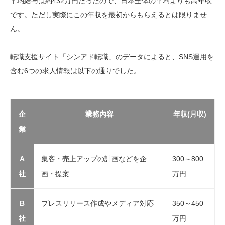
平均給与は約432万円だったので、日本全体の平均よりも高年収
です。ただし実際にこの年収を最初からもらえるとは限りませ
ん。
転職支援サイト「シンアド転職」のデータによると、SNS運用を
含む6つの求人情報は以下の通りでした。
企
業務内容
年収(月収)
業
A
集客・売上アップの計画などを企
300～800
社
画・提案
万円
B
プレスリリース作成やメディア対応
350～450
社
万円