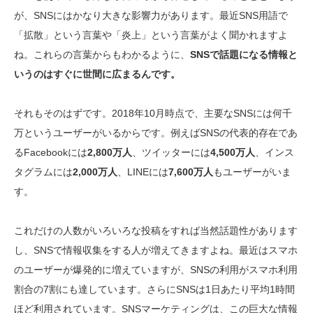
が、SNSにはかなり大きな影響力があります。最近SNS用語で
「拡散」という言葉や「炎上」という言葉がよく聞かれますよ
ね。これらの言葉からもわかるように、
SNSで話題になる情報と
いうのはすぐに世間に広まるんです。
それもそのはずです。2018年10月時点で、主要なSNSには何千
万というユーザーがいるからです。例えばSNSの代表的存在であ
るFacebookには
2,800万人
、ツイッターには
4,500万人
、インス
タグラムには
2,000万人
、LINEには
7,600万人
もユーザーがいま
す。
これだけの人数がいろいろな投稿をすれば当然話題性があります
し、SNSで情報収集をする人が増えてきますよね。最近はスマホ
のユーザーが爆発的に増えていますが、SNSの利用がスマホ利用
割合の7割にも達しています。さらにSNSは1日あたり平均1時間
ほど利用されています。SNSマーケティングは、この巨大な情報